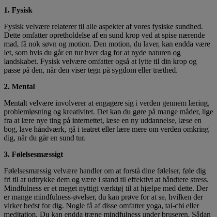
1. Fysisk
Fysisk velvære relaterer til alle aspekter af vores fysiske sundhed.
Dette omfatter opretholdelse af en sund krop ved at spise nærende
mad, få nok søvn og motion. Den motion, du laver, kan endda være
let, som hvis du går en tur hver dag for at nyde naturen og
landskabet. Fysisk velvære omfatter også at lytte til din krop og
passe på den, når den viser tegn på sygdom eller træthed.
2. Mental
Mentalt velvære involverer at engagere sig i verden gennem læring,
problemløsning og kreativitet. Det kan du gøre på mange måder, lige
fra at lære nye ting på internettet, læse en ny uddannelse, læse en
bog, lave håndværk, gå i teatret eller lære mere om verden omkring
dig, når du går en sund tur.
3. Følelsesmæssigt
Følelsesmæssig velvære handler om at forstå dine følelser, føle dig
fri til at udtrykke dem og være i stand til effektivt at håndtere stress.
Mindfulness er et meget nyttigt værktøj til at hjælpe med dette. Der
er mange mindfulness-øvelser, du kan prøve for at se, hvilken der
virker bedst for dig. Nogle få af disse omfatter yoga, tai-chi eller
meditation. Du kan endda træne mindfulness under bruseren. Sådan