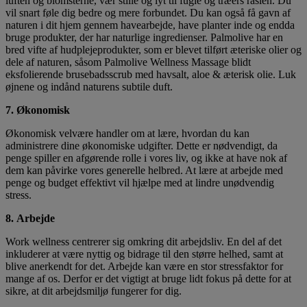
luften og blomsterne, vær stille og lyt til fugle og træers raslen. Du
vil snart føle dig bedre og mere forbundet. Du kan også få gavn af
naturen i dit hjem gennem havearbejde, have planter inde og endda
bruge produkter, der har naturlige ingredienser. Palmolive har en
bred vifte af hudplejeprodukter, som er blevet tilført æteriske olier og
dele af naturen, såsom Palmolive Wellness Massage blidt
eksfolierende brusebadsscrub med havsalt, aloe & æterisk olie. Luk
øjnene og indånd naturens subtile duft.
7. Økonomisk
Økonomisk velvære handler om at lære, hvordan du kan
administrere dine økonomiske udgifter. Dette er nødvendigt, da
penge spiller en afgørende rolle i vores liv, og ikke at have nok af
dem kan påvirke vores generelle helbred. At lære at arbejde med
penge og budget effektivt vil hjælpe med at lindre unødvendig
stress.
8. Arbejde
Work wellness centrerer sig omkring dit arbejdsliv. En del af det
inkluderer at være nyttig og bidrage til den større helhed, samt at
blive anerkendt for det. Arbejde kan være en stor stressfaktor for
mange af os. Derfor er det vigtigt at bruge lidt fokus på dette for at
sikre, at dit arbejdsmiljø fungerer for dig.