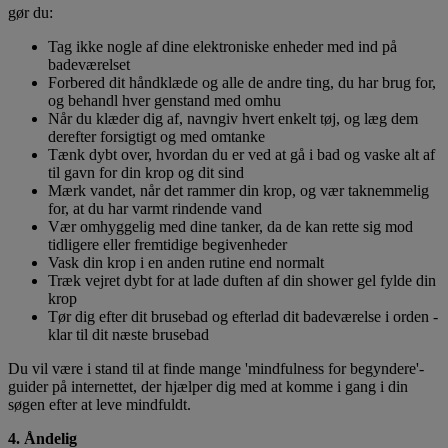
gør du:
Tag ikke nogle af ​​dine elektroniske enheder med ind på
badeværelset
Forbered dit håndklæde og alle de andre ting, du har brug for,
og behandl hver genstand med omhu
Når du klæder dig af, navngiv hvert enkelt tøj, og læg dem
derefter forsigtigt og med omtanke
Tænk dybt over, hvordan du er ved at gå i bad og vaske alt af
til gavn for din krop og dit sind
Mærk vandet, når det rammer din krop, og vær taknemmelig
for, at du har varmt rindende vand
Vær omhyggelig med dine tanker, da de kan rette sig mod
tidligere eller fremtidige begivenheder
Vask din krop i en anden rutine end normalt
Træk vejret dybt for at lade duften af ​​din shower gel fylde din
krop
Tør dig efter dit brusebad og efterlad dit badeværelse i orden -
klar til dit næste brusebad
Du vil være i stand til at finde mange 'mindfulness for begyndere'-
guider på internettet, der hjælper dig med at komme i gang i din
søgen efter at leve mindfuldt.
4. Åndelig