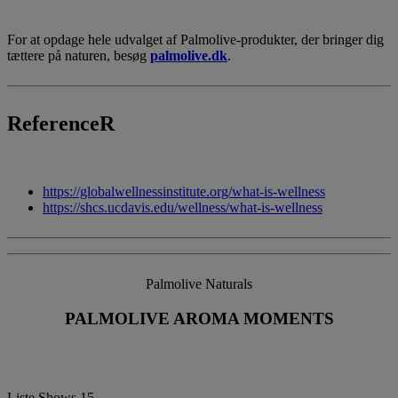
For at opdage hele udvalget af Palmolive-produkter, der bringer dig
tættere på naturen, besøg
palmolive.dk
.
ReferenceR
https://globalwellnessinstitute.org/what-is-wellness
https://shcs.ucdavis.edu/wellness/what-is-wellness
Palmolive Naturals
PALMOLIVE AROMA MOMENTS
Liste Shows
15