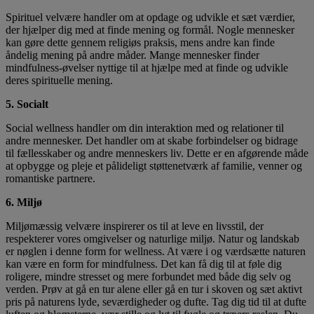
Spirituel velvære handler om at opdage og udvikle et sæt værdier,
der hjælper dig med at finde mening og formål. Nogle mennesker
kan gøre dette gennem religiøs praksis, mens andre kan finde
åndelig mening på andre måder. Mange mennesker finder
mindfulness-øvelser nyttige til at hjælpe med at finde og udvikle
deres spirituelle mening.
5. Socialt
Social wellness handler om din interaktion med og relationer til
andre mennesker. Det handler om at skabe forbindelser og bidrage
til fællesskaber og andre menneskers liv. Dette er en afgørende måde
at opbygge og pleje et pålideligt støttenetværk af familie, venner og
romantiske partnere.
6. Miljø
Miljømæssig velvære inspirerer os til at leve en livsstil, der
respekterer vores omgivelser og naturlige miljø. Natur og landskab
er nøglen i denne form for wellness. At være i og værdsætte naturen
kan være en form for mindfulness. Det kan få dig til at føle dig
roligere, mindre stresset og mere forbundet med både dig selv og
verden. Prøv at gå en tur alene eller gå en tur i skoven og sæt aktivt
pris på naturens lyde, seværdigheder og dufte. Tag dig tid til at dufte