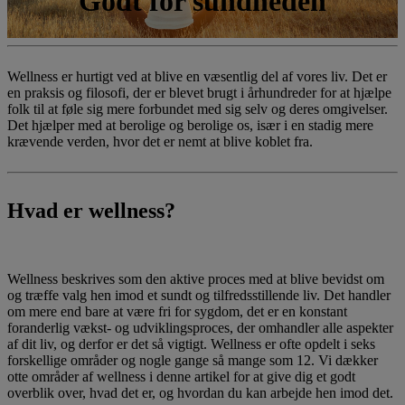
Godt for sundheden
Wellness er hurtigt ved at blive en væsentlig del af vores liv. Det er
en praksis og filosofi, der er blevet brugt i århundreder for at hjælpe
folk til at føle sig mere forbundet med sig selv og deres omgivelser.
Det hjælper med at berolige og berolige os, især i en stadig mere
krævende verden, hvor det er nemt at blive koblet fra.
Hvad er wellness?
Wellness beskrives som den aktive proces med at blive bevidst om
og træffe valg hen imod et sundt og tilfredsstillende liv. Det handler
om mere end bare at være fri for sygdom, det er en konstant
foranderlig vækst- og udviklingsproces, der omhandler alle aspekter
af dit liv, og derfor er det så vigtigt. Wellness er ofte opdelt i seks
forskellige områder og nogle gange så mange som 12. Vi dækker
otte områder af wellness i denne artikel for at give dig et godt
overblik over, hvad det er, og hvordan du kan arbejde hen imod det.